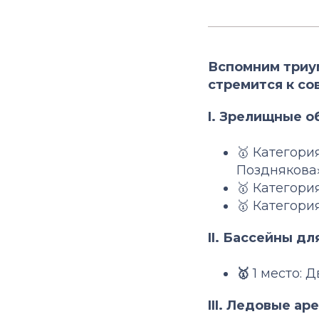
Вспомним триум
стремится к со
I. Зрелищные о
🥇 Категори
Позднякова»
🥇 Категори
🥇 Категори
II. Бассейны дл
🥇
1 место: 
III. Ледовые ар