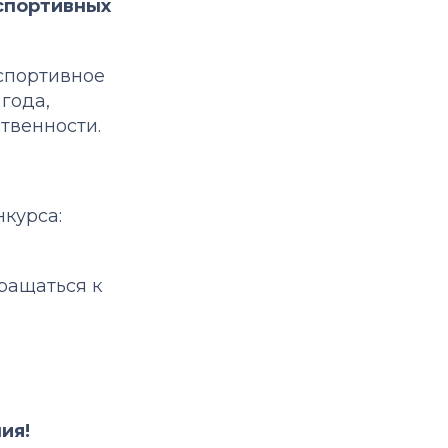
спортивных
спортивное
года,
твенности.
курса:
ращаться к
ия!