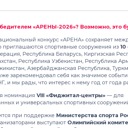
обедителем «АРЕНЫ-2026»? Возможно, это б
 Национальный конкурс «АРЕНА» сохраняет ме
тию приглашаются спортивные сооружения из
10
ерация, Республика Беларусь, Киргизская Рес
хстан, Республика Узбекистан, Республика Ар
жикистан, Азербайджанская Республика, Туркм
 уже зарекомендовал себя как значимое событи
, и мы рады, что интерес к нему год от года ра
ая номинация
VIII «Фиджитал-центры»
— для
нных и универсальных спортивных сооружени
ится при поддержке
Министерства спорта Ро
рганизаторами выступают
Олимпийский комите