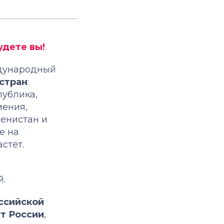
удете вы!
ждународный
 стран
:
публика,
мения,
енистан и
е на
стёт.
й.
ссийской
т России
,