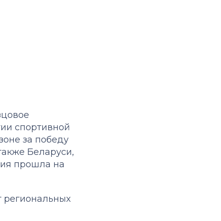
зцовое
тии спортивной
зоне за победу
также Беларуси,
ния прошла на
т региональных