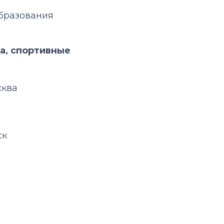
образования
а, спортивные
сква
ск