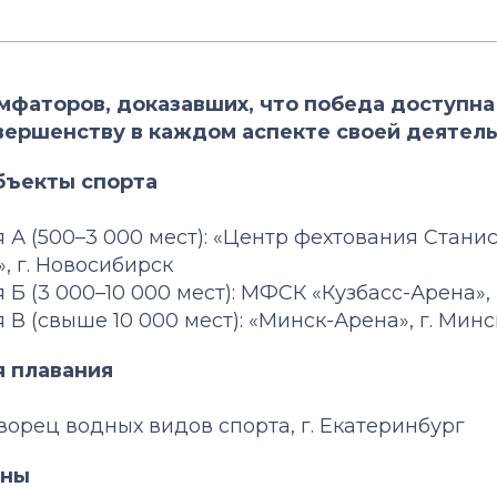
фаторов, доказавших, что победа доступна
вершенству в каждом аспекте своей деятель
бъекты спорта
я А (500–3 000 мест): «Центр фехтования Стани
, г. Новосибирск
я Б (3 000–10 000 мест): МФСК «Кузбасс-Арена»,
я В (свыше 10 000 мест): «Минск-Арена», г. Минс
я плавания
Дворец водных видов спорта, г. Екатеринбург
ены