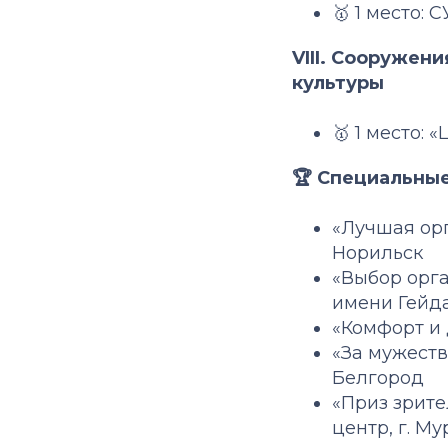
🥇 1 место:
VIII. Сооружен
культуры
🥇 1 место: 
🏆 Специальные
«Лучшая орг
Норильск
«Выбор орг
имени Гейда
«Комфорт и 
«За мужеств
Белгород
«Приз зрит
центр, г. М