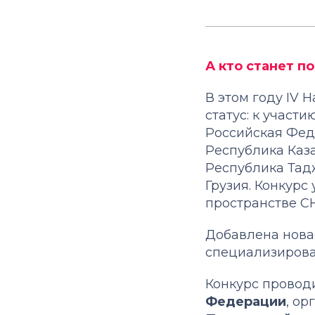
А кто станет п
В этом году IV
статус: к учас
Российская Фед
Республика Каза
Республика Тад
Грузия. Конкурс
пространстве СНГ
Добавлена нов
специализирова
Конкурс провод
Федерации
, о