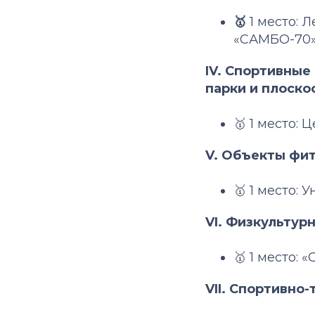
🥇
1 место: 
«САМБО-70»,
IV. Спортивные
парки и плоск
🥇 1 место: 
V. Объекты фи
🥇 1 место:
VI. Физкульту
🥇 1 место:
VII. Спортивно