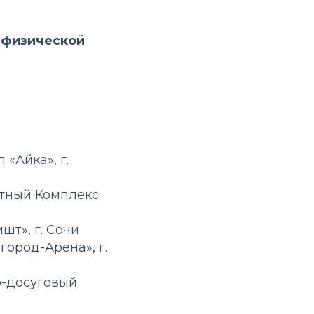
й физической
«Айка», г.
тный Комплекс
шт», г. Сочи
ород-Арена», г.
о-досуговый