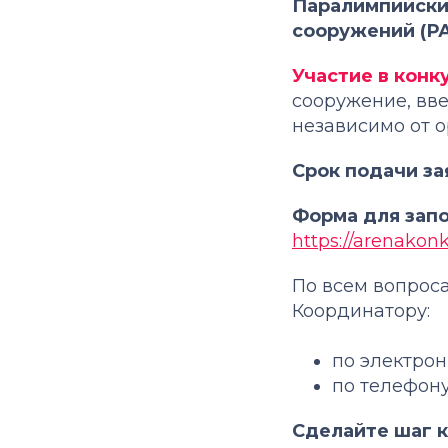
Паралимпийски
сооружений (Р
Участие в конк
сооружение, вве
независимо от 
Срок подачи за
Форма для зап
https://arenakon
По всем вопроса
Координатору:
по электрон
по телефону:
Сделайте шаг к