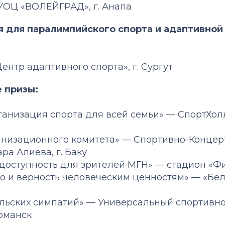
 СУОЦ «ВОЛЕЙГРАД», г. Анапа
ия для паралимпийского спорта и адаптивно
«Центр адаптивного спорта», г. Сургут
 призы:
анизация спорта для всей семьи» — СпортХолл 
анизационного комитета» — Спортивно-Концер
ра Алиева, г. Баку
доступность для зрителей МГН» — стадион «Фи
о и верность человеческим ценностям» — «Белг
ельских симпатий» — Универсальный спортивн
урманск