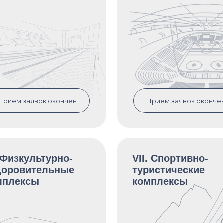
Приём заявок окончен
Приём заявок оконче
 Физкультурно-
VII. Спортивно-
доровительные
туристические
мплексы
комплексы