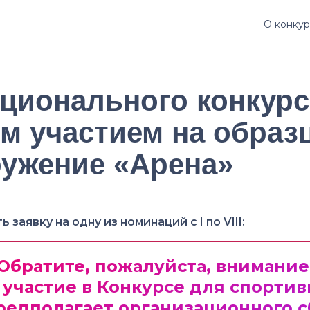
О конку
ационального конкурс
м участием на образ
ружение «Арена»
аявку на одну из номинаций с I по VIII:
Обратите, пожалуйста, внимание
и участие в Конкурсе для спорти
редполагает организационного с