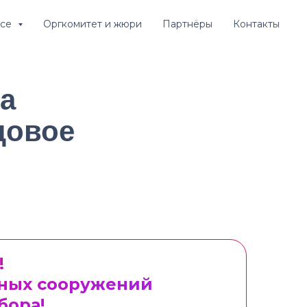
рсе
Оргкомитет и жюри
Партнёры
Контакты
а
цовое
!
вных сооружений
бора!