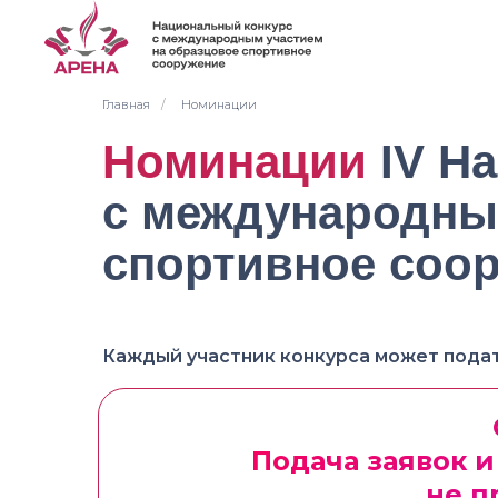
Главная
/
Номинации
Номинации
IV Н
с международны
спортивное соо
Каждый участник конкурса может подать з
Подача заявок 
не п