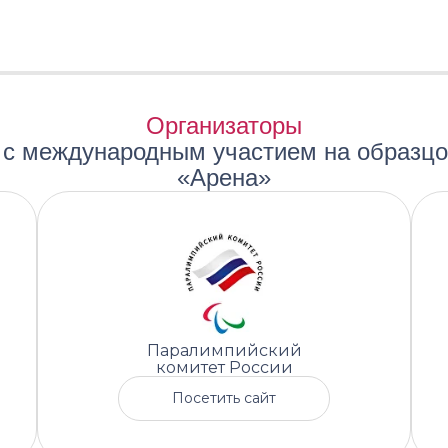
Организаторы
Зарегистрироваться на церемонию награждения
а с международным участием на образцо
«Арена»
Паралимпийский
комитет России
Посетить сайт