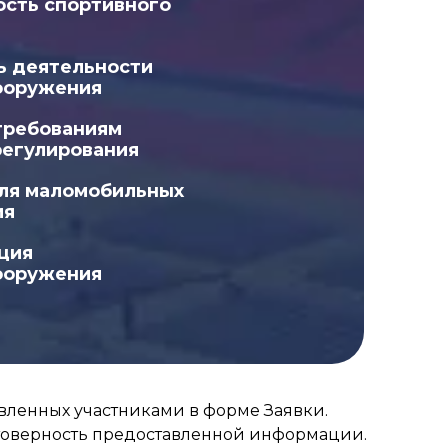
сть спортивного
ь деятельности
ооружения
требованиям
регулирования
ля маломобильных
ия
ция
ооружения
вленных участниками в форме Заявки.
остоверность предоставленной информации.