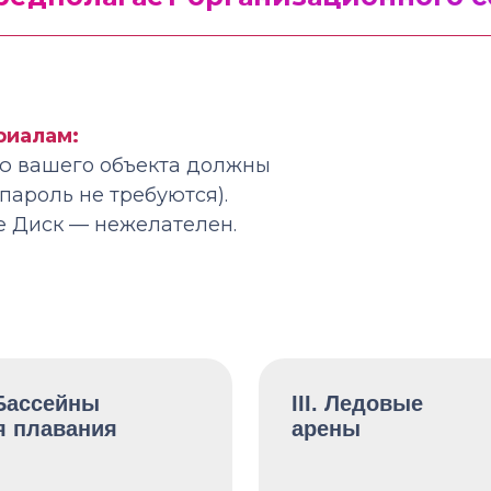
риалам:
ию вашего объекта должны
пароль не требуются).
e Диск — нежелателен.
 Бассейны
III. Ледовые
я плавания
арены