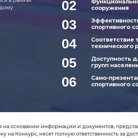
ся в рамках
02
Функционально
ждому
сооружения
03
Эффективност
спортивного с
04
Соответствие 
технического 
05
Доступность д
групп населен
06
Само-презента
спортивного с
 на основании информации и документов, предста
у на Конкурс, несет полную ответственность за д