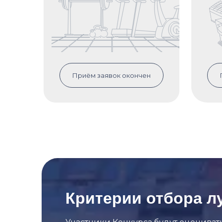
Приём заявок окончен
Критерии отбора л