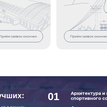
Приём заявок окончен
Приём заявок оконче
01
Архитектура и
учших:
спортивного с