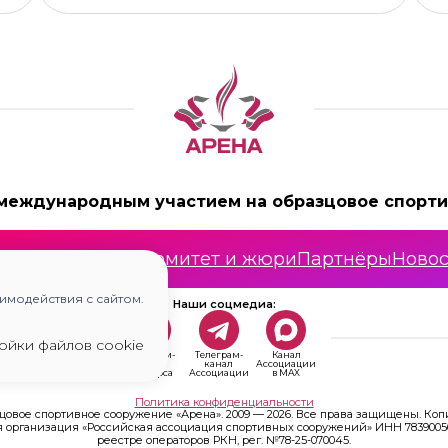
 международным участием на образцовое спорти
Номинации
Оргкомитет и жюри
Партнёры
Новос
имодействия с сайтом.
Наши соцмедиа:
ойки файлов cookie
Телеграм-
Телеграм-
Канал
канал
канал
Ассоциации
конкурса
Ассоциации
в MAX
Политика конфиденциальности
овое спортивное сооружение «Арена». 2009 — 2026. Все права защищены. Ко
рганизация «Российская ассоциация спортивных сооружений» ИНН 7839005683 
реестре операторов РКН, рег. №78-25-070045.